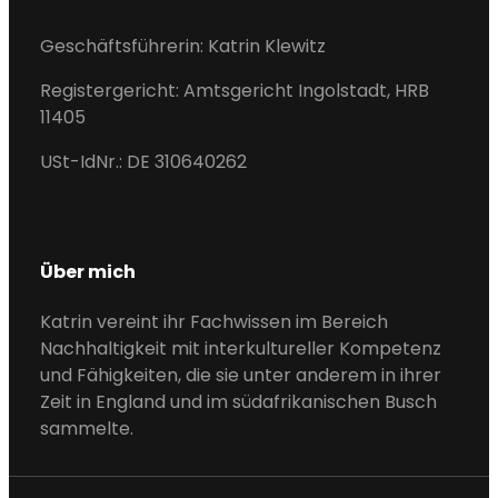
I
N
Geschäftsführerin: Katrin Klewitz
K
Registergericht: Amtsgericht Ingolstadt, HRB
E
11405
D
I
USt-IdNr.: DE 310640262
N
Über mich
Katrin vereint ihr Fachwissen im Bereich
Nachhaltigkeit mit interkultureller Kompetenz
und Fähigkeiten, die sie unter anderem in ihrer
Zeit in England und im südafrikanischen Busch
sammelte.