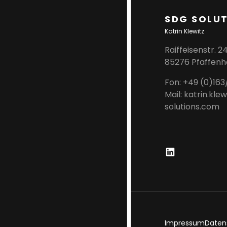
SDG SOLU
Katrin Klewitz
Raiffeisenstr. 2
85276 Pfaffenho
Fon: +49 (0)16
Mail: katrin.kle
solutions.com
L
I
N
K
E
D
Impressum
Daten