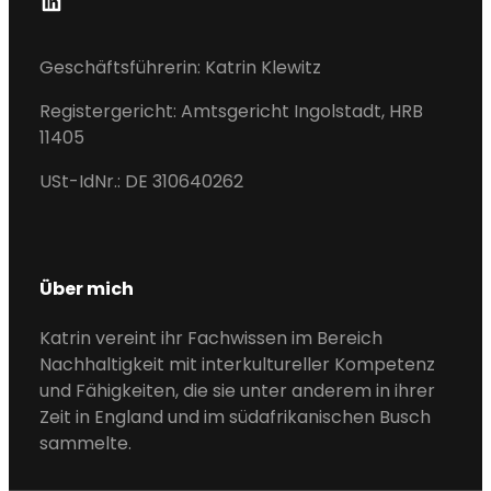
L
I
N
Geschäftsführerin: Katrin Klewitz
K
Registergericht: Amtsgericht Ingolstadt, HRB
E
11405
D
I
USt-IdNr.: DE 310640262
N
Über mich
Katrin vereint ihr Fachwissen im Bereich
Nachhaltigkeit mit interkultureller Kompetenz
und Fähigkeiten, die sie unter anderem in ihrer
Zeit in England und im südafrikanischen Busch
sammelte.